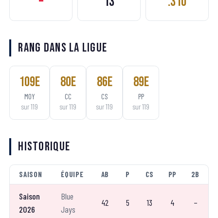
–
13
.310
Rang dans la ligue
109
e
80
e
86
e
89
e
MOY
CC
CS
PP
sur
119
sur
119
sur
119
sur
119
Historique
SAISON
ÉQUIPE
AB
P
CS
PP
2B
Saison
Blue
42
5
13
4
–
2026
Jays