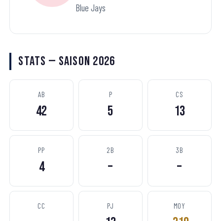
Blue Jays
Stats — Saison 2026
AB
P
CS
42
5
13
PP
2B
3B
4
–
–
CC
PJ
MOY