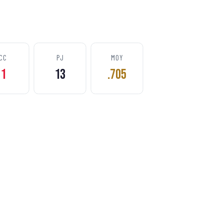
CC
PJ
MOY
1
13
.705