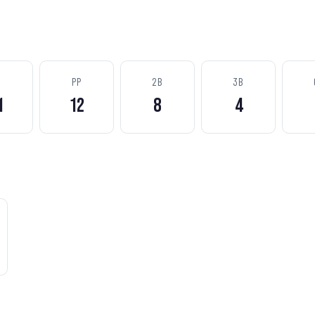
S
PP
2B
3B
1
12
8
4