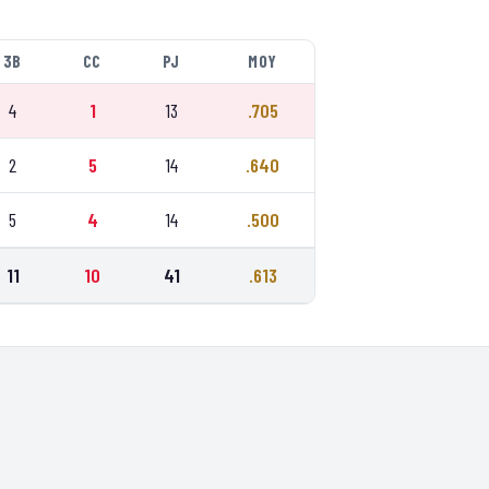
3B
CC
PJ
MOY
4
1
13
.705
2
5
14
.640
5
4
14
.500
11
10
41
.613