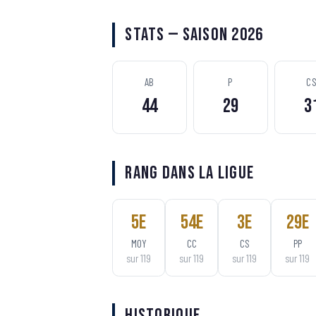
Stats — Saison 2026
AB
P
C
44
29
3
Rang dans la ligue
5
e
54
e
3
e
29
e
MOY
CC
CS
PP
sur
119
sur
119
sur
119
sur
119
Historique