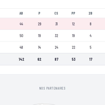
AB
P
CS
PP
2B
44
29
31
12
8
50
19
32
19
4
48
14
24
22
5
142
62
87
53
17
NOS PARTENAIRES