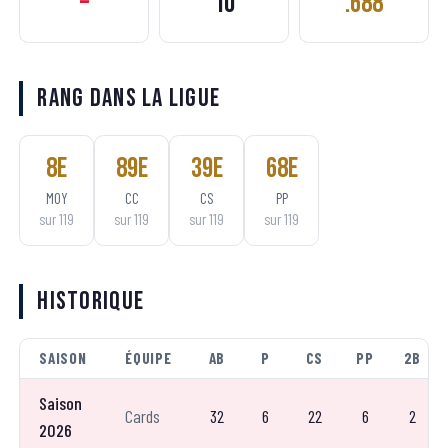
–
10
.688
Rang dans la ligue
8
e
89
e
39
e
68
e
MOY
CC
CS
PP
sur
119
sur
119
sur
119
sur
119
Historique
SAISON
ÉQUIPE
AB
P
CS
PP
2B
Saison
Cards
32
6
22
6
2
2026