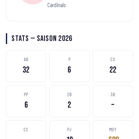
Cardinals
Stats — Saison 2026
AB
P
CS
32
6
22
PP
2B
3B
6
2
–
CC
PJ
MOY