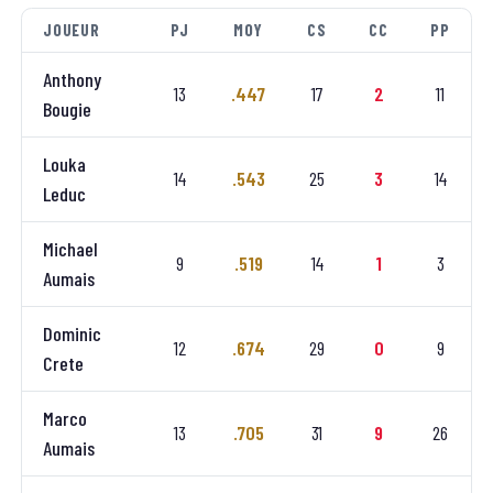
JOUEUR
PJ
MOY
CS
CC
PP
Anthony
13
.447
17
2
11
Bougie
Louka
14
.543
25
3
14
Leduc
Michael
9
.519
14
1
3
Aumais
Dominic
12
.674
29
0
9
Crete
Marco
13
.705
31
9
26
Aumais