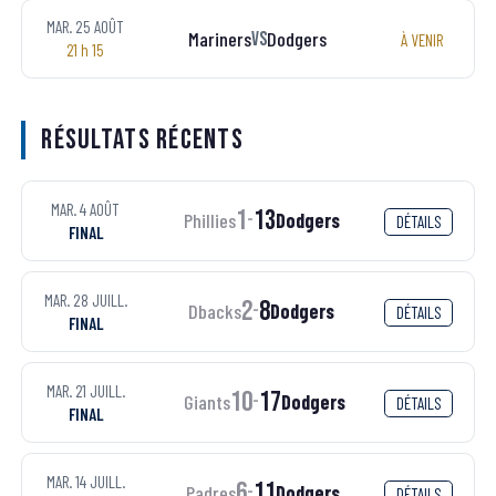
MAR. 25 AOÛT
Mariners
Dodgers
VS
À VENIR
21 h 15
Résultats récents
MAR. 4 AOÛT
1
13
Phillies
Dodgers
-
DÉTAILS
FINAL
MAR. 28 JUILL.
2
8
Dbacks
Dodgers
-
DÉTAILS
FINAL
MAR. 21 JUILL.
10
17
Giants
Dodgers
-
DÉTAILS
FINAL
MAR. 14 JUILL.
6
11
Padres
Dodgers
-
DÉTAILS