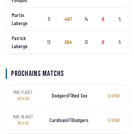
Poliquin
Martin
11
.467
14
0
5
Laberge
Patrick
12
.394
13
0
5
Laberge
Prochains matchs
MAR. 11 AOÛT
Dodgers
Red Sox
VS
À VENIR
20 h 00
MAR. 18 AOÛT
Cardinals
Dodgers
VS
À VENIR
18 h 45