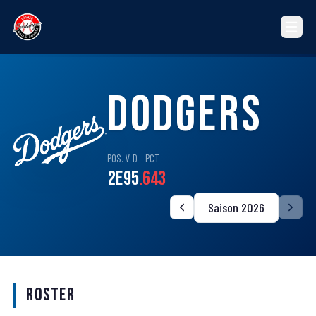
Dodgers
POS.
V
D
PCT
2e
9
5
.643
Saison 2026
Roster