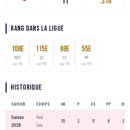
–
11
.314
Rang dans la ligue
108
e
115
e
98
e
55
e
MOY
CC
CS
PP
sur
119
sur
119
sur
119
sur
119
Historique
SAISON
ÉQUIPE
AB
P
CS
PP
2B
Saison
Red
35
2
11
8
2
2026
Sox