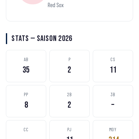
Red Sox
Stats — Saison 2026
AB
P
CS
35
2
11
PP
2B
3B
8
2
–
CC
PJ
MOY