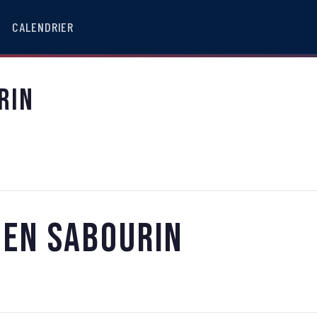
CALENDRIER
rin
ien Sabourin