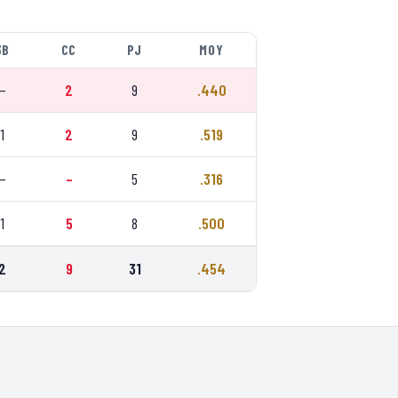
3B
CC
PJ
MOY
–
2
9
.440
1
2
9
.519
–
–
5
.316
1
5
8
.500
2
9
31
.454