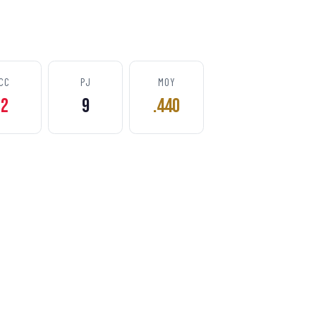
CC
PJ
MOY
2
9
.440