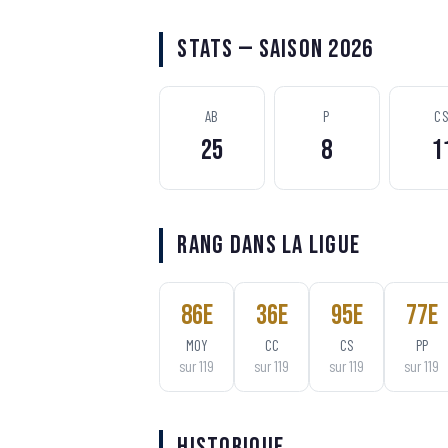
Stats — Saison 2026
AB
P
C
25
8
1
Rang dans la ligue
86
e
36
e
95
e
77
e
MOY
CC
CS
PP
sur
119
sur
119
sur
119
sur
119
Historique