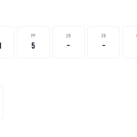
S
PP
2B
3B
1
5
–
–