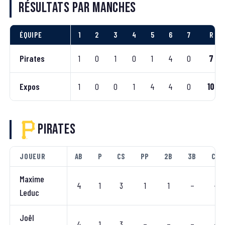
Résultats par manches
ÉQUIPE
1
2
3
4
5
6
7
R
Pirates
1
0
1
0
1
4
0
7
Expos
1
0
0
1
4
4
0
10
Pirates
JOUEUR
AB
P
CS
PP
2B
3B
CC
Maxime
4
1
3
1
1
–
–
Leduc
Joël
4
1
3
–
–
–
–