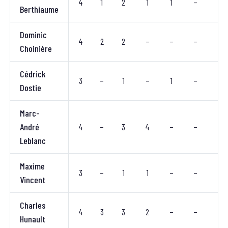
4
1
2
1
1
–
–
Berthiaume
Dominic
4
2
2
–
–
–
–
Choinière
Cédrick
3
–
1
–
1
–
–
Dostie
Marc-
André
4
–
3
4
–
–
–
Leblanc
Maxime
3
–
1
1
–
–
–
Vincent
Charles
4
3
3
2
–
–
–
Hunault