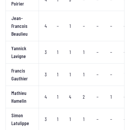
Poirier
Jean-
Francois
4
–
1
–
–
–
–
Beaulieu
Yannick
3
1
1
1
–
–
–
Lavigne
Francis
3
1
1
1
–
–
1
Gauthier
Mathieu
4
1
4
2
–
1
–
Hamelin
Simon
3
1
1
1
–
–
–
Latulippe