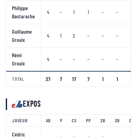
Philippe
4
–
1
1
–
–
–
Bastarache
Guillaume
4
1
2
–
–
–
–
Groulx
Rémi
4
–
–
–
–
–
–
Groulx
37
7
17
7
1
1
1
TOTAL
Expos
JOUEUR
AB
P
CS
PP
2B
3B
CC
Cédric