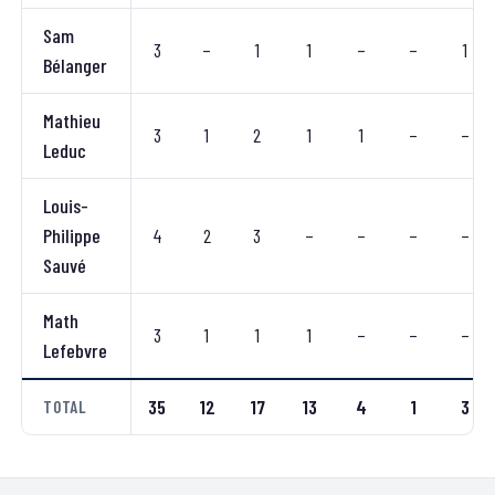
Sam
3
–
1
1
–
–
1
Bélanger
Mathieu
3
1
2
1
1
–
–
Leduc
Louis-
Philippe
4
2
3
–
–
–
–
Sauvé
Math
3
1
1
1
–
–
–
Lefebvre
35
12
17
13
4
1
3
TOTAL