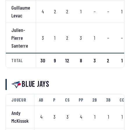
Guillaume
4
2
2
1
–
–
1
Levac
Julien-
Pierre
3
1
2
3
1
–
–
Santerre
30
9
12
8
3
2
1
TOTAL
Blue Jays
JOUEUR
AB
P
CS
PP
2B
3B
CC
Andy
4
3
3
4
1
1
1
McKissok