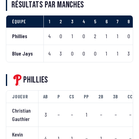
Résultats par manches
ÉQUIPE
1
2
3
4
5
6
7
8
Phillies
4
0
1
0
2
1
1
0
Blue Jays
4
3
0
0
0
1
1
3
Phillies
JOUEUR
AB
P
CS
PP
2B
3B
CC
Christian
3
–
–
1
–
–
–
Gauthier
Kevin
4
1
1
–
1
–
–