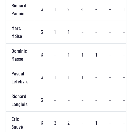
Richard
3
1
2
4
–
–
1
Paquin
Marc
3
1
1
–
–
–
–
Moïse
Dominic
3
–
1
1
1
–
–
Masse
Pascal
3
1
1
1
–
–
–
Lefebvre
Richard
3
–
–
–
–
–
–
Langlois
Eric
3
2
2
–
1
–
–
Sauvé