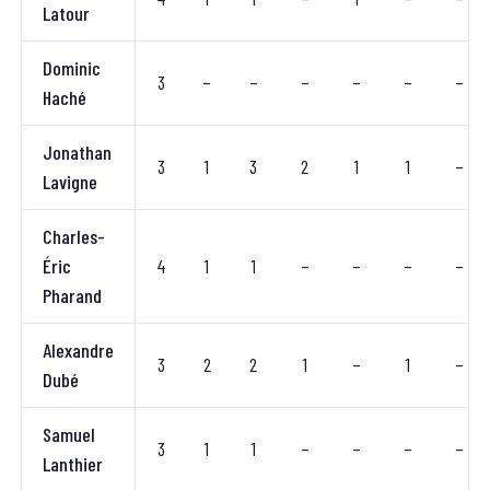
Latour
Dominic
3
–
–
–
–
–
–
Haché
Jonathan
3
1
3
2
1
1
–
Lavigne
Charles-
Éric
4
1
1
–
–
–
–
Pharand
Alexandre
3
2
2
1
–
1
–
Dubé
Samuel
3
1
1
–
–
–
–
Lanthier