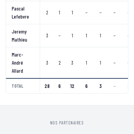
Pascal
2
1
1
–
–
–
–
Lefebvre
Jeremy
3
–
1
1
1
–
–
Mathieu
Marc-
André
3
2
3
1
1
–
–
Allard
28
6
12
6
3
–
–
TOTAL
NOS PARTENAIRES