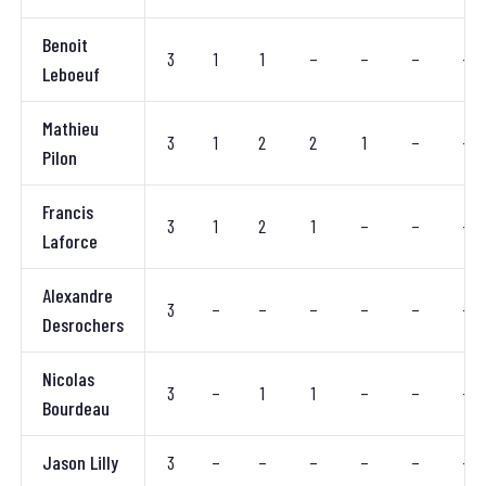
Benoit
3
1
1
–
–
–
–
Leboeuf
Mathieu
3
1
2
2
1
–
–
Pilon
Francis
3
1
2
1
–
–
–
Laforce
Alexandre
3
–
–
–
–
–
–
Desrochers
Nicolas
3
–
1
1
–
–
–
Bourdeau
Jason Lilly
3
–
–
–
–
–
–