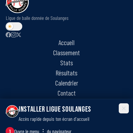
Ligue de balle donnée de Soulanges
Accueil
Classement
Stats
Résultats
Calendrier
Contact
Installer Ligue Soulanges
Accès rapide depuis ton écran d'accueil
©
2026
Ligue de balle donnée de Soulanges. Tous droits réservés.
·
Politique de confidentialité
Ouvre le menu
⋮
du navigateur
1