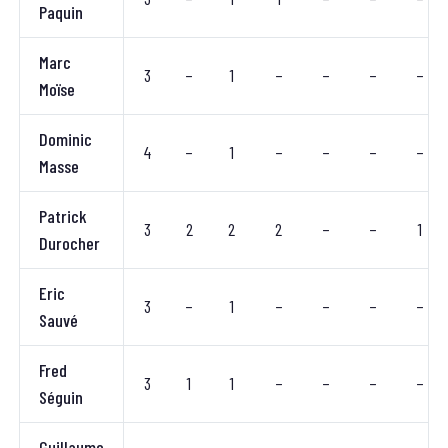
Paquin
Marc
3
–
1
–
–
–
–
Moïse
Dominic
4
–
1
–
–
–
–
Masse
Patrick
3
2
2
2
–
–
1
Durocher
Eric
3
–
1
–
–
–
–
Sauvé
Fred
3
1
1
–
–
–
–
Séguin
Guillaume