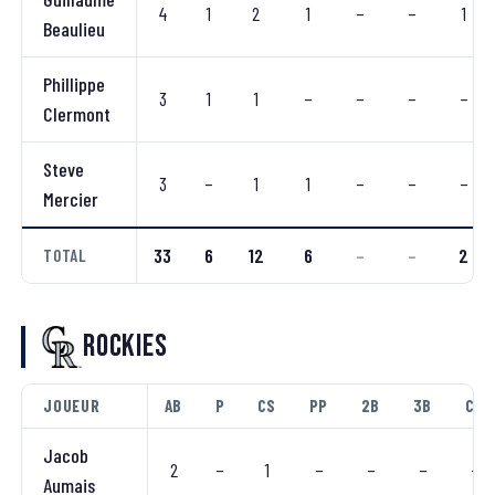
4
1
2
1
–
–
1
Beaulieu
Phillippe
3
1
1
–
–
–
–
Clermont
Steve
3
–
1
1
–
–
–
Mercier
33
6
12
6
–
–
2
TOTAL
Rockies
JOUEUR
AB
P
CS
PP
2B
3B
CC
Jacob
2
–
1
–
–
–
–
Aumais