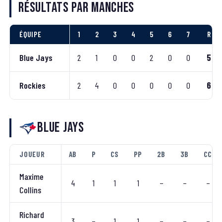
Résultats par manches
ÉQUIPE
1
2
3
4
5
6
7
R
Blue Jays
2
1
0
0
2
0
0
5
Rockies
2
4
0
0
0
0
0
6
Blue Jays
JOUEUR
AB
P
CS
PP
2B
3B
CC
Maxime
4
1
1
1
–
–
–
Collins
Richard
3
–
1
1
–
–
–