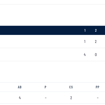
1
2
1
2
4
0
AB
P
CS
PP
4
–
2
–