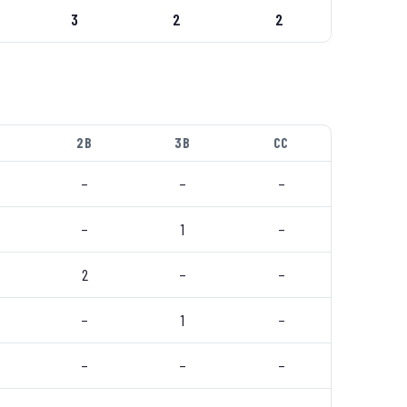
3
2
2
2B
3B
CC
–
–
–
–
1
–
2
–
–
–
1
–
–
–
–