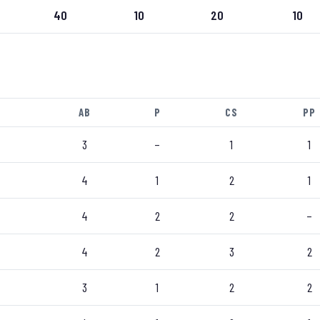
40
10
20
10
AB
P
CS
PP
3
–
1
1
4
1
2
1
4
2
2
–
4
2
3
2
3
1
2
2