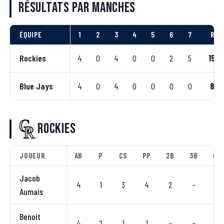
Résultats par manches
ÉQUIPE
1
2
3
4
5
6
7
R
Rockies
4
0
4
0
0
2
5
15
Blue Jays
4
0
4
0
0
0
0
8
Rockies
JOUEUR
AB
P
CS
PP
2B
3B
CC
Jacob
4
1
3
4
2
–
–
Aumais
Benoit
4
2
1
1
–
–
–