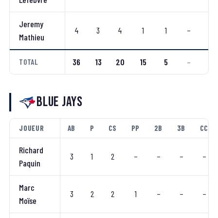
Jeremy
4
3
4
1
1
–
–
Mathieu
36
13
20
15
5
–
–
TOTAL
Blue Jays
JOUEUR
AB
P
CS
PP
2B
3B
CC
Richard
3
1
2
–
–
–
–
Paquin
Marc
3
2
2
1
–
–
–
Moïse