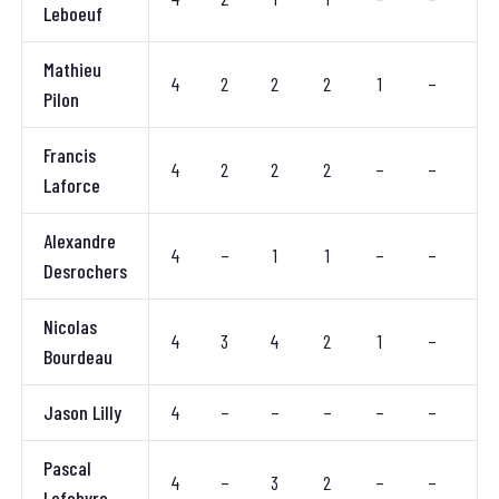
Leboeuf
Mathieu
4
2
2
2
1
–
–
Pilon
Francis
4
2
2
2
–
–
–
Laforce
Alexandre
4
–
1
1
–
–
–
Desrochers
Nicolas
4
3
4
2
1
–
–
Bourdeau
Jason Lilly
4
–
–
–
–
–
–
Pascal
4
–
3
2
–
–
–
Lefebvre