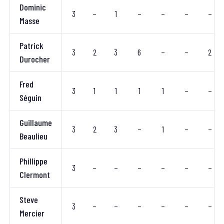
Dominic
3
–
1
–
–
–
–
Masse
Patrick
3
2
3
6
–
–
2
Durocher
Fred
3
1
1
1
1
–
–
Séguin
Guillaume
3
2
3
–
1
–
–
Beaulieu
Phillippe
3
–
–
–
–
–
–
Clermont
Steve
3
–
–
–
–
–
–
Mercier