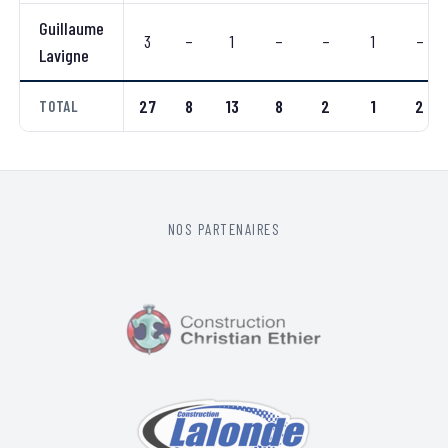
Guillaume
3
–
1
–
–
1
–
Lavigne
27
8
13
8
2
1
2
TOTAL
NOS PARTENAIRES