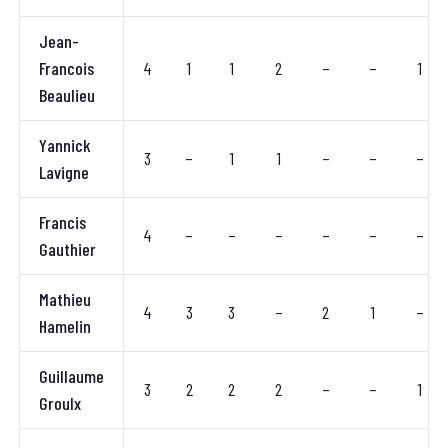
Jean-
Francois
4
1
1
2
–
–
1
Beaulieu
Yannick
3
–
1
1
–
–
–
Lavigne
Francis
4
–
–
–
–
–
–
Gauthier
Mathieu
4
3
3
–
2
1
–
Hamelin
Guillaume
3
2
2
2
–
–
1
Groulx