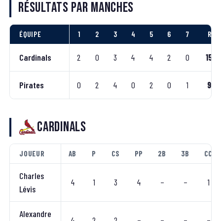
Résultats par manches
ÉQUIPE
1
2
3
4
5
6
7
R
Cardinals
2
0
3
4
4
2
0
15
Pirates
0
2
4
0
2
0
1
9
Cardinals
JOUEUR
AB
P
CS
PP
2B
3B
CC
Charles
4
1
3
4
–
–
1
Lévis
Alexandre
4
2
2
–
–
–
–