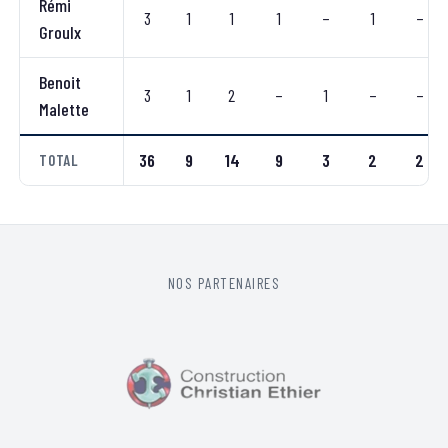
Rémi
3
1
1
1
–
1
–
Groulx
Benoit
3
1
2
–
1
–
–
Malette
36
9
14
9
3
2
2
TOTAL
NOS PARTENAIRES