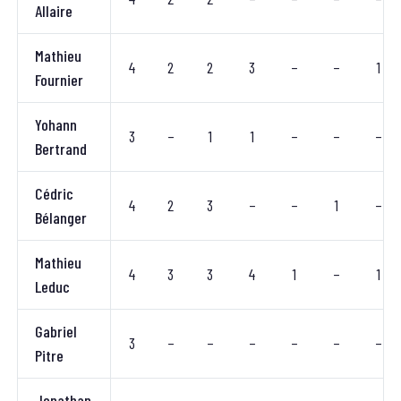
Allaire
Mathieu
4
2
2
3
–
–
1
Fournier
Yohann
3
–
1
1
–
–
–
Bertrand
Cédric
4
2
3
–
–
1
–
Bélanger
Mathieu
4
3
3
4
1
–
1
Leduc
Gabriel
3
–
–
–
–
–
–
Pitre
Jonathan