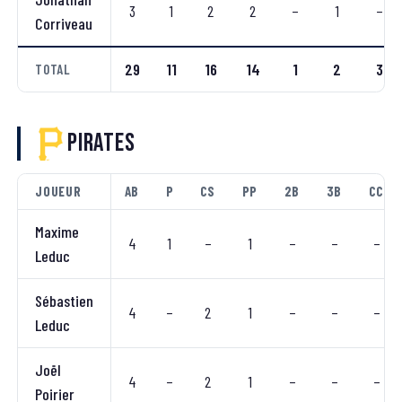
3
1
2
2
–
1
–
Corriveau
29
11
16
14
1
2
3
TOTAL
Pirates
JOUEUR
AB
P
CS
PP
2B
3B
CC
Maxime
4
1
–
1
–
–
–
Leduc
Sébastien
4
–
2
1
–
–
–
Leduc
Joël
4
–
2
1
–
–
–
Poirier