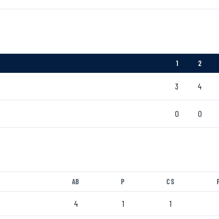
1
2
3
4
0
0
AB
P
CS
4
1
1