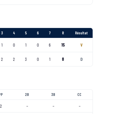
3
4
5
6
7
R
Résultat
1
0
1
0
6
15
V
2
2
3
0
1
8
D
PP
2B
3B
CC
2
–
–
–