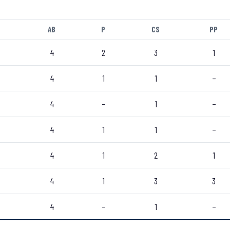
AB
P
CS
PP
4
2
3
1
4
1
1
–
4
–
1
–
4
1
1
–
4
1
2
1
4
1
3
3
4
–
1
–