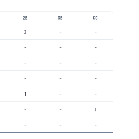
2B
3B
CC
2
–
–
–
–
–
–
–
–
–
–
–
1
–
–
–
–
1
–
–
–