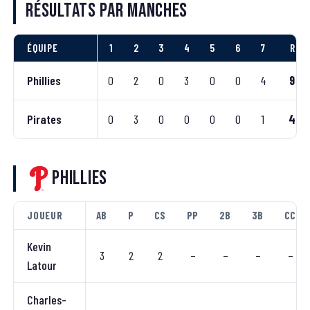
Résultats par manches
ÉQUIPE
1
2
3
4
5
6
7
R
Phillies
0
2
0
3
0
0
4
9
Pirates
0
3
0
0
0
0
1
4
Phillies
JOUEUR
AB
P
CS
PP
2B
3B
CC
Kevin
3
2
2
–
–
–
–
Latour
Charles-