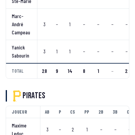
Ste-Marie
Marc-
André
3
–
1
–
–
–
–
Campeau
Yanick
3
1
1
–
–
–
–
Sabourin
28
9
14
8
1
–
2
TOTAL
Pirates
JOUEUR
AB
P
CS
PP
2B
3B
CC
Maxime
3
–
2
1
–
–
–
Leduc