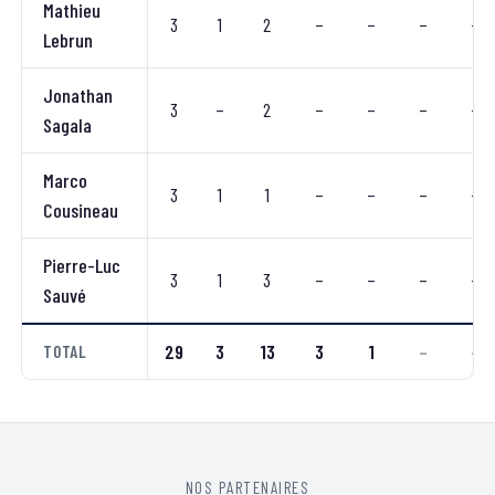
Mathieu
3
1
2
–
–
–
–
Lebrun
Jonathan
3
–
2
–
–
–
–
Sagala
Marco
3
1
1
–
–
–
–
Cousineau
Pierre-Luc
3
1
3
–
–
–
–
Sauvé
29
3
13
3
1
–
–
TOTAL
NOS PARTENAIRES