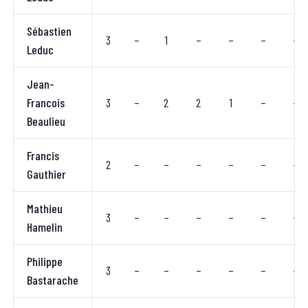
Sébastien
3
–
1
–
–
–
–
Leduc
Jean-
Francois
3
–
2
2
1
–
–
Beaulieu
Francis
2
–
–
–
–
–
–
Gauthier
Mathieu
3
–
–
–
–
–
–
Hamelin
Philippe
3
–
–
–
–
–
–
Bastarache