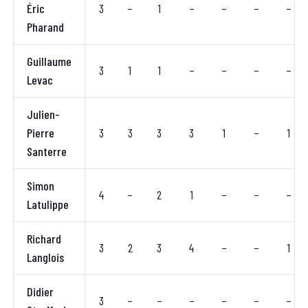
Éric
3
–
1
–
–
–
–
Pharand
Guillaume
3
1
1
–
–
–
–
Levac
Julien-
Pierre
3
3
3
3
1
–
1
Santerre
Simon
4
–
2
1
–
–
–
Latulippe
Richard
3
2
3
4
–
–
1
Langlois
Didier
3
–
–
–
–
–
–