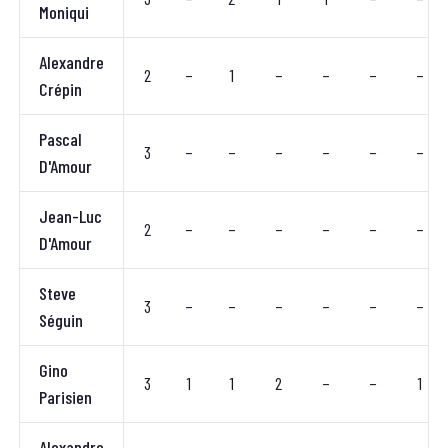
Moniqui
Alexandre
2
–
1
–
–
–
–
Crépin
Pascal
3
–
–
–
–
–
–
D'Amour
Jean-Luc
2
–
–
–
–
–
–
D'Amour
Steve
3
–
–
–
–
–
–
Séguin
Gino
3
1
1
2
–
–
1
Parisien
Alexandre