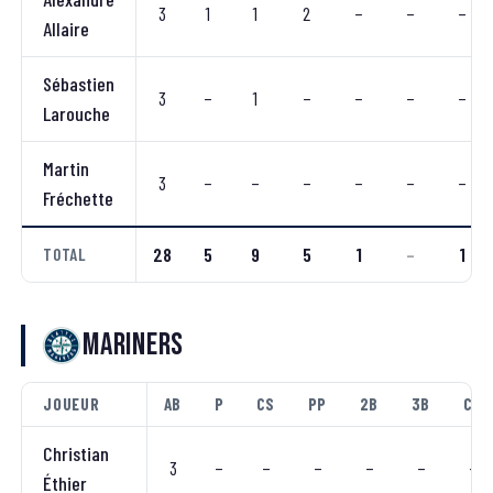
3
1
1
2
–
–
–
Allaire
Sébastien
3
–
1
–
–
–
–
Larouche
Martin
3
–
–
–
–
–
–
Fréchette
28
5
9
5
1
–
1
TOTAL
Mariners
JOUEUR
AB
P
CS
PP
2B
3B
CC
Christian
3
–
–
–
–
–
–
Éthier