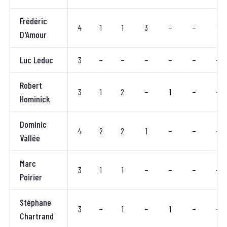
Frédéric
4
1
1
3
–
–
1
D'Amour
Luc Leduc
3
–
–
–
–
–
–
Robert
3
1
2
–
1
–
–
Hominick
Dominic
4
2
2
1
–
–
–
Vallée
Marc
3
1
1
–
–
–
–
Poirier
Stéphane
3
–
1
–
1
–
–
Chartrand