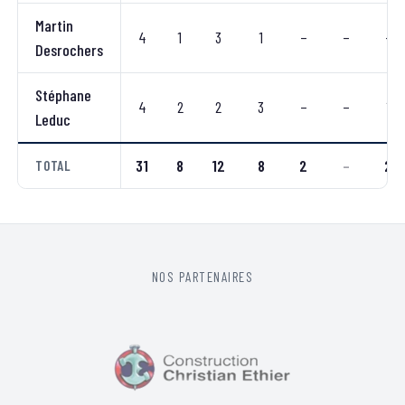
Martin
4
1
3
1
–
–
–
Desrochers
Stéphane
4
2
2
3
–
–
1
Leduc
31
8
12
8
2
–
2
TOTAL
NOS PARTENAIRES