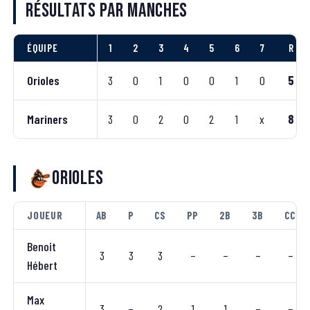
Résultats par manches
ÉQUIPE
1
2
3
4
5
6
7
R
Orioles
3
0
1
0
0
1
0
5
Mariners
3
0
2
0
2
1
x
8
Orioles
JOUEUR
AB
P
CS
PP
2B
3B
CC
Benoit
3
3
3
–
–
–
–
Hébert
Max
3
–
2
1
1
–
–