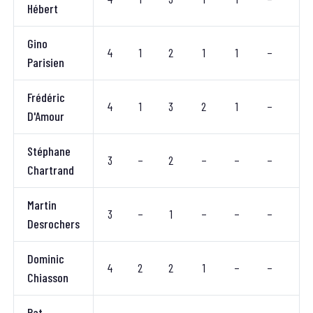
Hébert
Gino
4
1
2
1
1
–
–
Parisien
Frédéric
4
1
3
2
1
–
–
D'Amour
Stéphane
3
–
2
–
–
–
–
Chartrand
Martin
3
–
1
–
–
–
–
Desrochers
Dominic
4
2
2
1
–
–
1
Chiasson
Pat