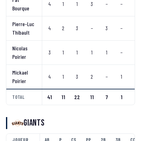
4
1
1
3
–
–
1
Bourque
Pierre-Luc
4
2
3
–
3
–
–
Thibault
Nicolas
3
1
1
1
1
–
–
Poirier
Mickael
4
1
3
2
–
1
–
Poirier
41
11
22
11
7
1
2
TOTAL
Giants
JOUEUR
AB
P
CS
PP
2B
3B
CC