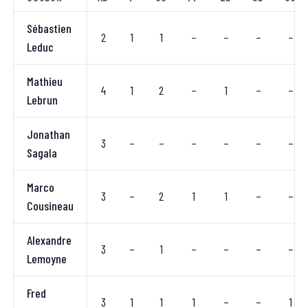
Sébastien
2
1
1
–
–
–
–
Leduc
Mathieu
4
1
2
–
1
–
–
Lebrun
Jonathan
3
–
–
–
–
–
–
Sagala
Marco
3
–
2
1
1
–
–
Cousineau
Alexandre
3
–
1
–
–
–
–
Lemoyne
Fred
3
1
1
1
–
–
1