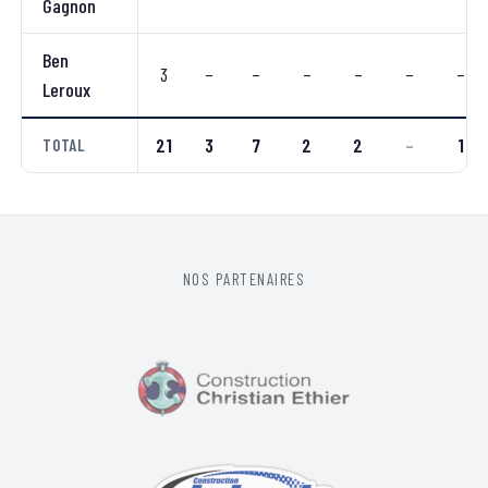
Gagnon
Ben
3
–
–
–
–
–
–
Leroux
21
3
7
2
2
–
1
TOTAL
NOS PARTENAIRES