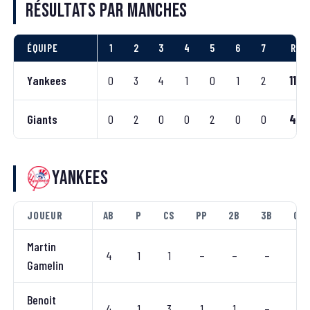
Résultats par manches
ÉQUIPE
1
2
3
4
5
6
7
R
Yankees
0
3
4
1
0
1
2
11
Giants
0
2
0
0
2
0
0
4
Yankees
JOUEUR
AB
P
CS
PP
2B
3B
CC
Martin
4
1
1
–
–
–
–
Gamelin
Benoit
4
1
3
1
1
–
–