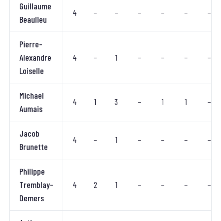
Guillaume
4
–
–
–
–
–
–
Beaulieu
Pierre-
Alexandre
4
–
1
–
–
–
–
Loiselle
Michael
4
1
3
–
1
1
–
Aumais
Jacob
4
–
1
–
–
–
–
Brunette
Philippe
Tremblay-
4
2
1
–
–
–
–
Demers