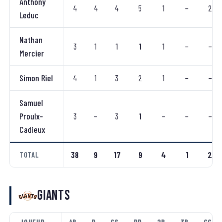
Anthony
4
4
4
5
1
–
2
Leduc
Nathan
3
1
1
1
1
–
–
Mercier
Simon Riel
4
1
3
2
1
–
–
Samuel
Proulx-
3
–
3
1
–
–
–
Cadieux
38
9
17
9
4
1
2
TOTAL
Giants