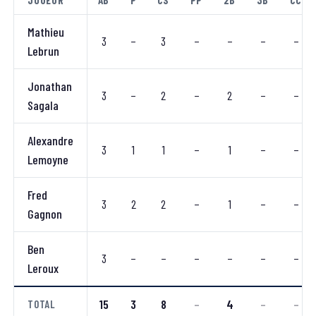
JOUEUR
AB
P
CS
PP
2B
3B
CC
Mathieu
3
–
3
–
–
–
–
Lebrun
Jonathan
3
–
2
–
2
–
–
Sagala
Alexandre
3
1
1
–
1
–
–
Lemoyne
Fred
3
2
2
–
1
–
–
Gagnon
Ben
3
–
–
–
–
–
–
Leroux
15
3
8
–
4
–
–
TOTAL