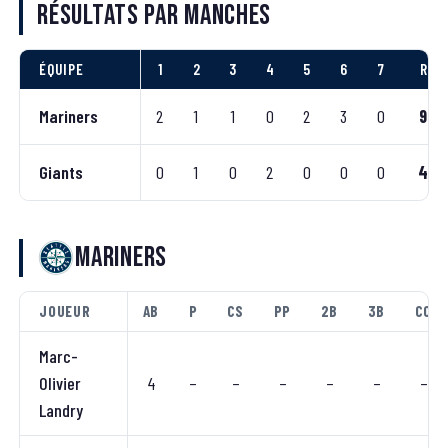
Résultats par manches
ÉQUIPE
1
2
3
4
5
6
7
R
Mariners
2
1
1
0
2
3
0
9
Giants
0
1
0
2
0
0
0
4
Mariners
JOUEUR
AB
P
CS
PP
2B
3B
CC
Marc-
Olivier
4
–
–
–
–
–
–
Landry