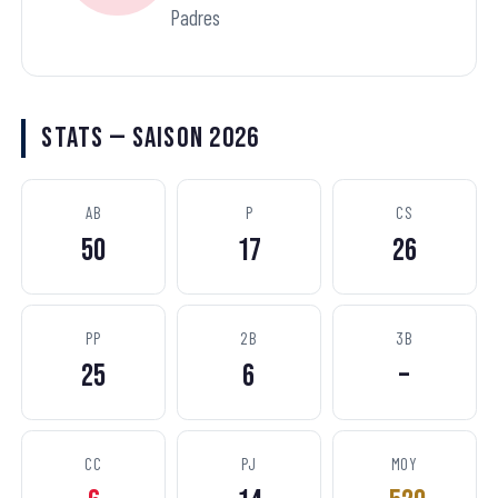
Padres
Stats — Saison 2026
AB
P
CS
50
17
26
PP
2B
3B
25
6
–
CC
PJ
MOY