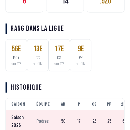
6
14
.520
Rang dans la ligue
56
e
13
e
17
e
9
e
MOY
CC
CS
PP
sur
117
sur
117
sur
117
sur
117
Historique
SAISON
ÉQUIPE
AB
P
CS
PP
2B
Saison
Padres
50
17
26
25
6
2026