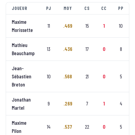
JOUEUR
PJ
MOY
CS
CC
PP
Maxime
11
.469
15
1
10
Morissette
Mathieu
13
.436
17
0
8
Beauchamp
Jean-
Sébastien
10
.568
21
0
5
Breton
Jonathan
9
.269
7
1
4
Martel
Maxime
14
.537
22
0
5
Pilon