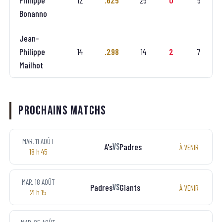
Philippe
12
.625
25
0
5
Bonanno
Jean-
Philippe
14
.298
14
2
7
Mailhot
Prochains matchs
MAR. 11 AOÛT
A's
Padres
VS
À VENIR
18 h 45
MAR. 18 AOÛT
Padres
Giants
VS
À VENIR
21 h 15