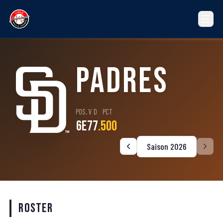
Padres
POS.
V
D
PCT
6e
7
7
.500
Saison 2026
Roster