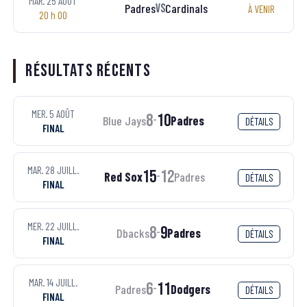
MAR. 25 AOÛT
Padres
Cardinals
VS
À VENIR
20 h 00
Résultats récents
MER. 5 AOÛT
8
10
Blue Jays
Padres
-
DÉTAILS
FINAL
MAR. 28 JUILL.
15
12
Red Sox
Padres
-
DÉTAILS
FINAL
MER. 22 JUILL.
8
9
Dbacks
Padres
-
DÉTAILS
FINAL
MAR. 14 JUILL.
6
11
Padres
Dodgers
-
DÉTAILS
FINAL