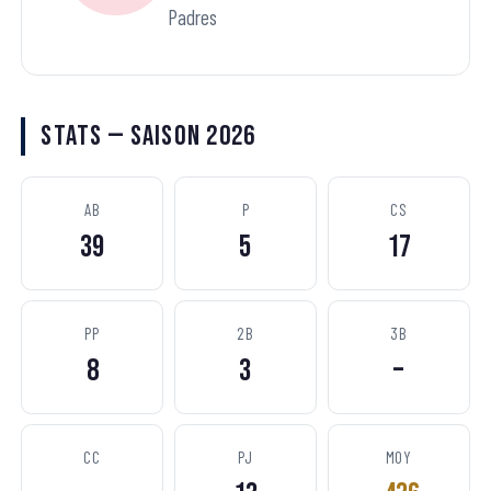
Padres
Stats — Saison 2026
AB
P
CS
39
5
17
PP
2B
3B
8
3
–
CC
PJ
MOY