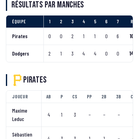
Résultats par manches
ÉQUIPE
1
2
3
4
5
6
7
R
Pirates
0
0
2
1
1
0
6
10
Dodgers
2
1
3
4
4
0
0
14
Pirates
JOUEUR
AB
P
CS
PP
2B
3B
CC
Maxime
4
1
3
–
–
–
–
Leduc
Sébastien
4
3
3
1
1
–
–