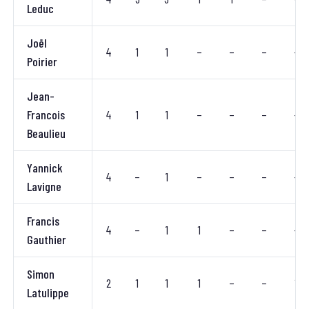
Leduc
Joël
4
1
1
–
–
–
–
Poirier
Jean-
Francois
4
1
1
–
–
–
–
Beaulieu
Yannick
4
–
1
–
–
–
–
Lavigne
Francis
4
–
1
1
–
–
–
Gauthier
Simon
2
1
1
1
–
–
1
Latulippe