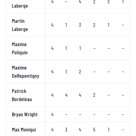
4
–
4
2
2
1
Laberge
Martin
4
1
3
2
1
–
Laberge
Maxime
4
1
1
–
–
–
Poliquin
Maxime
4
1
2
–
–
–
DeRepentigny
Patrick
4
4
4
2
–
–
Bordeleau
Bryan Wright
4
–
–
–
–
–
Max Moniqui
4
3
4
5
1
–