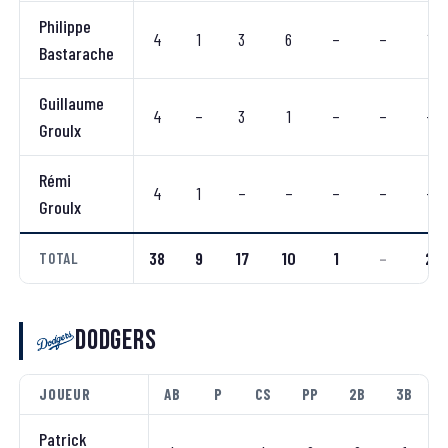
Philippe
4
1
3
6
–
–
1
Bastarache
Guillaume
4
–
3
1
–
–
–
Groulx
Rémi
4
1
–
–
–
–
–
Groulx
38
9
17
10
1
–
2
TOTAL
Dodgers
JOUEUR
AB
P
CS
PP
2B
3B
Patrick