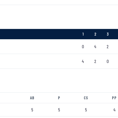
1
2
3
0
4
2
4
2
0
AB
P
CS
PP
5
5
5
4