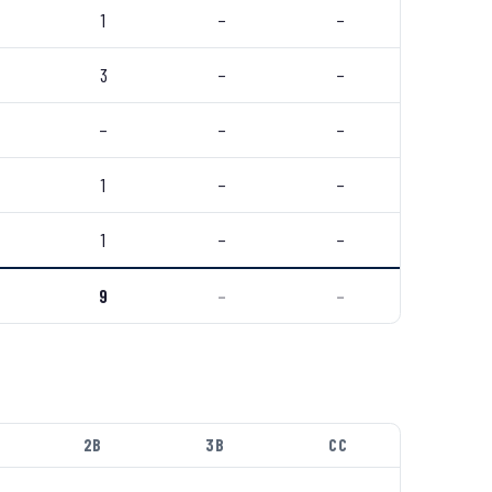
1
–
–
3
–
–
–
–
–
1
–
–
1
–
–
9
–
–
2B
3B
CC