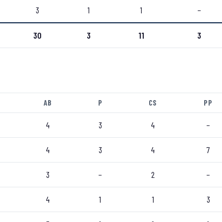
3
1
1
–
30
3
11
3
AB
P
CS
PP
4
3
4
–
4
3
4
7
3
–
2
–
4
1
1
3