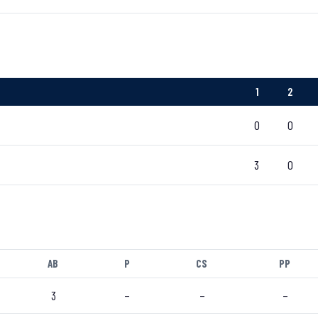
1
2
0
0
3
0
AB
P
CS
PP
3
–
–
–