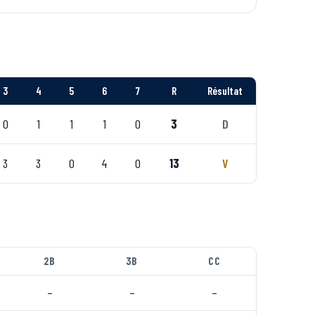
3
4
5
6
7
R
Résultat
0
1
1
1
0
3
D
3
3
0
4
0
13
V
2B
3B
CC
–
–
–