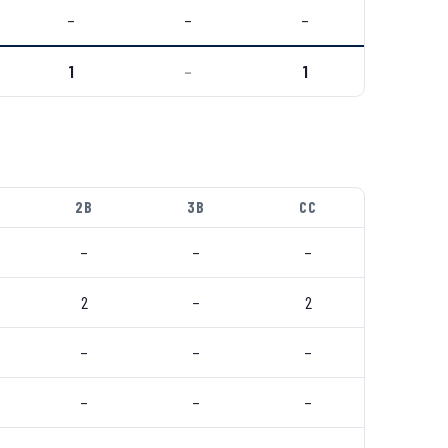
–
–
–
1
–
1
2B
3B
CC
–
–
–
2
–
2
–
–
–
–
–
–