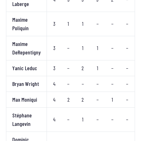
Laberge
Maxime
3
1
1
–
–
–
Poliquin
Maxime
3
–
1
1
–
–
DeRepentigny
Yanic Leduc
3
–
2
1
–
–
Bryan Wright
4
–
–
–
–
–
Max Moniqui
4
2
2
–
1
–
Stéphane
4
–
1
–
–
–
Langevin
Dominic