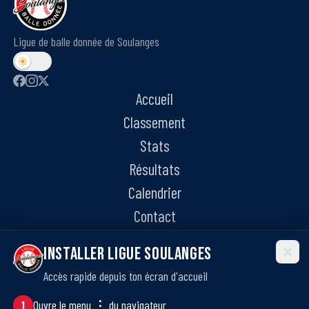
Ligue de balle donnée de Soulanges
Accueil
Classement
Stats
Résultats
Calendrier
Contact
Installer Ligue Soulanges
Accès rapide depuis ton écran d'accueil
©
2026
Ligue de balle donnée de Soulanges. Tous droits réservés.
·
Politique de confidentialité
Ouvre le menu
⋮
du navigateur
1