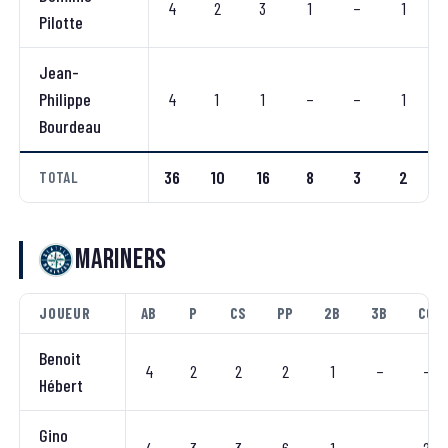
4
2
3
1
–
1
Pilotte
Jean-
Philippe
4
1
1
–
–
1
Bourdeau
36
10
16
8
3
2
TOTAL
Mariners
JOUEUR
AB
P
CS
PP
2B
3B
CC
Benoit
4
2
2
2
1
–
–
Hébert
Gino