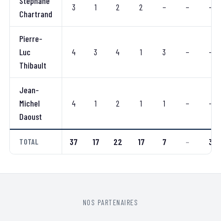
Stéphane
3
1
2
2
–
–
–
Chartrand
Pierre-
Luc
4
3
4
1
3
–
–
Thibault
Jean-
Michel
4
1
2
1
1
–
–
Daoust
37
17
22
17
7
–
3
TOTAL
NOS PARTENAIRES