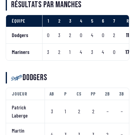
Résultats par manches
ÉQUIPE
1
2
3
4
5
6
7
R
Dodgers
0
3
2
0
4
0
2
11
Mariners
3
2
1
4
3
4
0
17
Dodgers
JOUEUR
AB
P
CS
PP
2B
3B
Patrick
3
1
2
2
–
–
Laberge
Martin
4
3
3
3
2
–