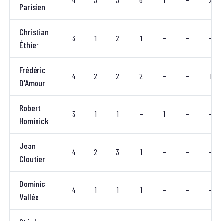
4
3
3
6
1
–
2
Parisien
Christian
3
1
2
1
–
–
–
Éthier
Frédéric
4
2
2
2
–
–
1
D'Amour
Robert
3
1
1
–
1
–
–
Hominick
Jean
4
2
3
1
–
–
–
Cloutier
Dominic
4
1
1
1
–
–
–
Vallée