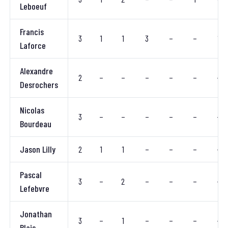
Leboeuf
Francis
3
1
1
3
–
–
1
Laforce
Alexandre
2
–
–
–
–
–
–
Desrochers
Nicolas
3
–
–
–
–
–
–
Bourdeau
Jason Lilly
2
1
1
–
–
–
–
Pascal
3
–
2
–
–
–
–
Lefebvre
Jonathan
3
–
1
–
–
–
–
Blais