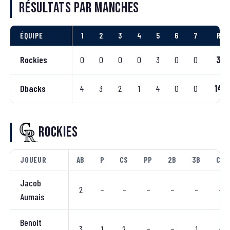
Résultats par manches
ÉQUIPE
1
2
3
4
5
6
7
R
Rockies
0
0
0
0
3
0
0
3
Dbacks
4
3
2
1
4
0
0
14
Rockies
JOUEUR
AB
P
CS
PP
2B
3B
CC
Jacob
2
–
–
–
–
–
–
Aumais
Benoit
3
1
2
–
–
1
–