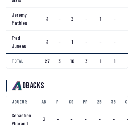
Jeremy
3
–
2
–
1
–
–
Mathieu
Fred
3
–
1
–
–
–
–
Juneau
27
3
10
3
1
1
1
TOTAL
Dbacks
JOUEUR
AB
P
CS
PP
2B
3B
CC
Sébastien
3
–
–
–
–
–
–
Pharand