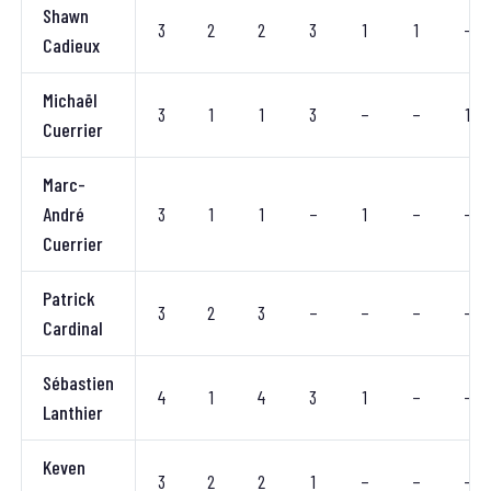
Shawn
3
2
2
3
1
1
–
Cadieux
Michaël
3
1
1
3
–
–
1
Cuerrier
Marc-
André
3
1
1
–
1
–
–
Cuerrier
Patrick
3
2
3
–
–
–
–
Cardinal
Sébastien
4
1
4
3
1
–
–
Lanthier
Keven
3
2
2
1
–
–
–