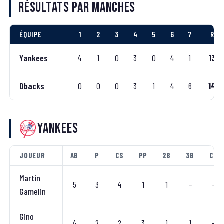
Résultats par manches
ÉQUIPE
1
2
3
4
5
6
7
R
Yankees
4
1
0
3
0
4
1
13
Dbacks
0
0
0
3
1
4
6
14
Yankees
JOUEUR
AB
P
CS
PP
2B
3B
CC
Martin
5
3
4
1
1
–
–
Gamelin
Gino
4
2
2
3
1
1
–