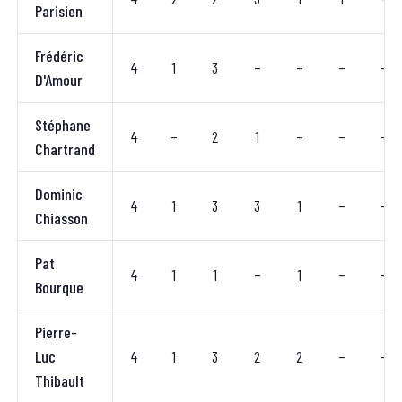
Parisien
Frédéric
4
1
3
–
–
–
–
D'Amour
Stéphane
4
–
2
1
–
–
–
Chartrand
Dominic
4
1
3
3
1
–
–
Chiasson
Pat
4
1
1
–
1
–
–
Bourque
Pierre-
Luc
4
1
3
2
2
–
–
Thibault