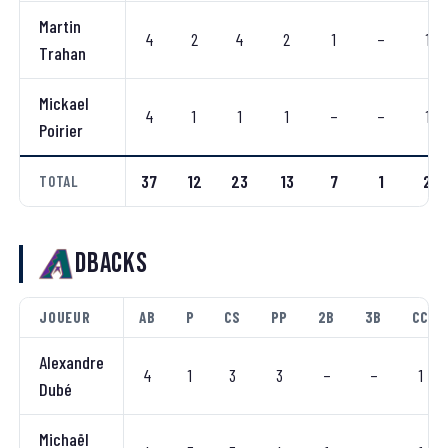
Martin
4
2
4
2
1
–
1
Trahan
Mickael
4
1
1
1
–
–
1
Poirier
37
12
23
13
7
1
2
TOTAL
Dbacks
JOUEUR
AB
P
CS
PP
2B
3B
CC
Alexandre
4
1
3
3
–
–
1
Dubé
Michaël