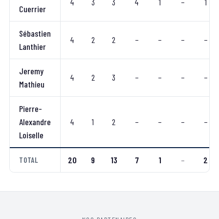
4
3
3
4
1
–
1
Cuerrier
Sébastien
4
2
2
–
–
–
–
Lanthier
Jeremy
4
2
3
–
–
–
–
Mathieu
Pierre-
Alexandre
4
1
2
–
–
–
–
Loiselle
20
9
13
7
1
–
2
TOTAL