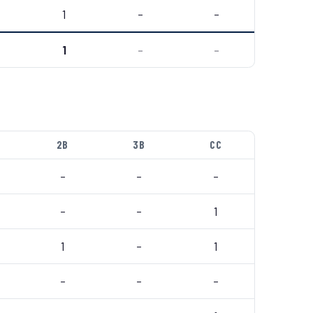
1
–
–
1
–
–
2B
3B
CC
–
–
–
–
–
1
1
–
1
–
–
–