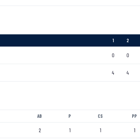
1
2
0
0
4
4
AB
P
CS
PP
2
1
1
1