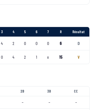
3
4
5
6
7
R
Résultat
4
2
0
0
0
6
D
0
4
2
1
x
15
V
2B
3B
CC
–
–
–