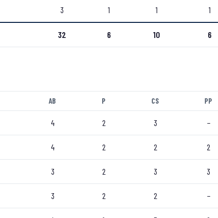
3
1
1
1
32
6
10
6
AB
P
CS
PP
4
2
3
–
4
2
2
2
3
2
3
3
3
2
2
–