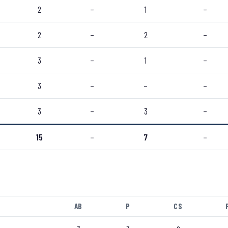
2
–
1
–
2
–
2
–
3
–
1
–
3
–
–
–
3
–
3
–
15
–
7
–
AB
P
CS