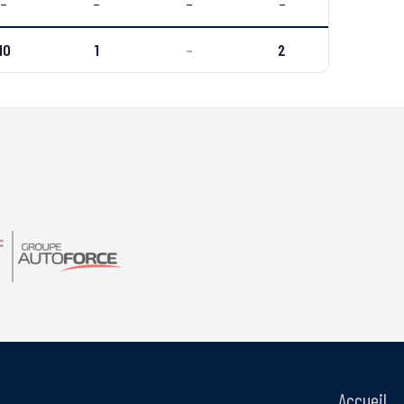
–
–
–
–
10
1
–
2
Accueil