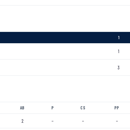
1
1
3
AB
P
CS
PP
2
–
–
–