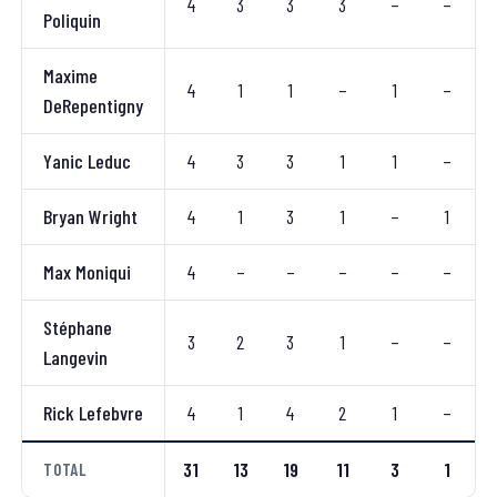
4
3
3
3
–
–
Poliquin
Maxime
4
1
1
–
1
–
DeRepentigny
Yanic Leduc
4
3
3
1
1
–
Bryan Wright
4
1
3
1
–
1
Max Moniqui
4
–
–
–
–
–
Stéphane
3
2
3
1
–
–
Langevin
Rick Lefebvre
4
1
4
2
1
–
31
13
19
11
3
1
TOTAL