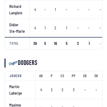
Richard
4
–
1
–
–
–
–
Langlois
Didier
4
1
2
1
–
–
–
Ste-Marie
36
5
16
5
3
1
–
TOTAL
Dodgers
JOUEUR
AB
P
CS
PP
2B
3B
Martin
4
2
2
3
–
–
Laberge
Maxime