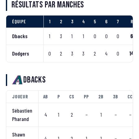
Résultats par manches
ÉQUIPE
1
2
3
4
5
6
7
R
Dbacks
1
3
1
1
0
0
0
6
Dodgers
0
2
3
3
2
4
0
14
Dbacks
JOUEUR
AB
P
CS
PP
2B
3B
CC
Sébastien
4
1
2
–
1
–
–
Pharand
Shawn
4
1
2
1
1
–
–