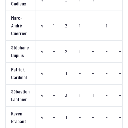
Cadieux
Marc-
André
4
1
2
1
–
1
–
Cuerrier
Stéphane
4
–
2
1
–
–
–
Dupuis
Patrick
4
1
1
–
–
–
–
Cardinal
Sébastien
4
–
3
1
1
–
–
Lanthier
Keven
4
–
1
–
–
–
–
Brabant