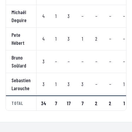
Michaël
4
1
3
–
–
–
–
Deguire
Pete
4
1
3
1
2
–
–
Hébert
Bruno
3
–
–
–
–
–
–
Soûlard
Sebastien
3
1
3
3
–
–
1
Larouche
34
7
17
7
2
2
1
TOTAL