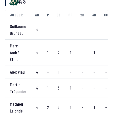
A's
JOUEUR
AB
P
CS
PP
2B
3B
CC
Guillaume
4
–
–
–
–
–
–
Bruneau
Marc-
André
4
1
2
1
–
1
–
Éthier
Alex Viau
4
–
1
–
–
–
–
Martin
4
1
3
1
–
–
–
Trépanier
Mathieu
4
2
2
1
–
1
–
Lalonde