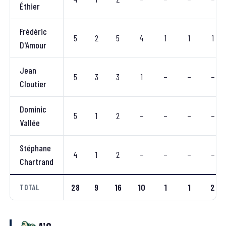
Éthier
Frédéric
5
2
5
4
1
1
1
D'Amour
Jean
5
3
3
1
–
–
–
Cloutier
Dominic
5
1
2
–
–
–
–
Vallée
Stéphane
4
1
2
–
–
–
–
Chartrand
28
9
16
10
1
1
2
TOTAL