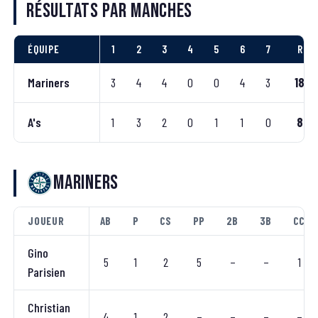
Résultats par manches
ÉQUIPE
1
2
3
4
5
6
7
R
Mariners
3
4
4
0
0
4
3
18
A's
1
3
2
0
1
1
0
8
Mariners
JOUEUR
AB
P
CS
PP
2B
3B
CC
Gino
5
1
2
5
–
–
1
Parisien
Christian
4
1
2
–
–
–
–