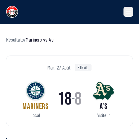
Résultats
/
Mariners
vs
A's
Mar. 27 Août
FINAL
18
8
–
Mariners
A's
Local
Visiteur