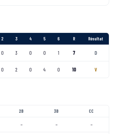
2
3
4
5
6
R
Résultat
0
3
0
0
1
7
D
0
2
0
4
0
10
V
2B
3B
CC
–
–
–