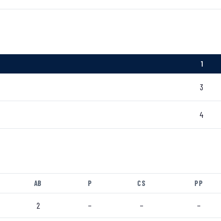
1
3
4
AB
P
CS
PP
2
–
–
–