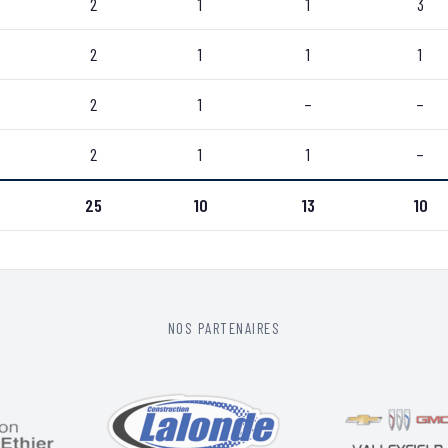
2
1
1
3
2
1
1
1
2
1
–
–
2
1
1
–
25
10
13
10
NOS PARTENAIRES