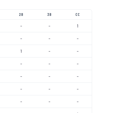
2B
3B
CC
–
–
1
–
–
–
1
–
–
–
–
–
–
–
–
–
–
–
–
–
–