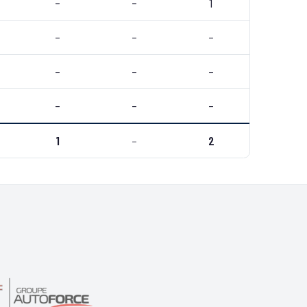
–
–
1
–
–
–
–
–
–
–
–
–
1
–
2