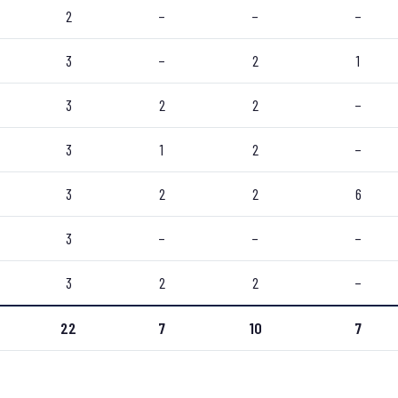
2
–
–
–
3
–
2
1
3
2
2
–
3
1
2
–
3
2
2
6
3
–
–
–
3
2
2
–
22
7
10
7