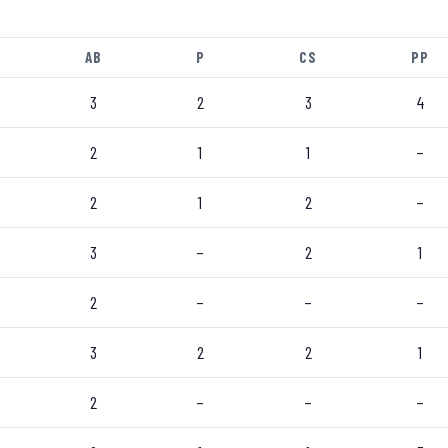
AB
P
CS
PP
3
2
3
4
2
1
1
–
2
1
2
–
3
–
2
1
2
–
–
–
3
2
2
1
2
–
–
–