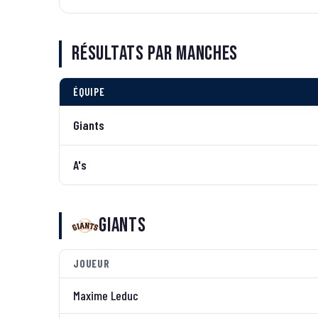
Résultats par manches
ÉQUIPE
Giants
A's
Giants
JOUEUR
Maxime Leduc