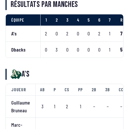
Résultats par manches
ÉQUIPE
1
2
3
4
5
6
7
R
A's
2
0
2
0
0
2
1
7
Dbacks
0
3
0
0
0
0
1
5
A's
JOUEUR
AB
P
CS
PP
2B
3B
CC
Guillaume
3
1
2
1
–
–
–
Bruneau
Marc-