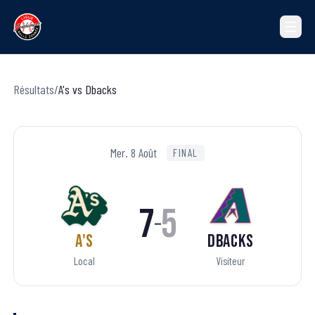
Résultats
/
A's
vs
Dbacks
Mer. 8 Août
FINAL
7
5
–
A's
Dbacks
Local
Visiteur