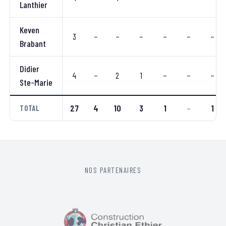
Lanthier
Keven
3
–
–
–
–
–
–
Brabant
Didier
4
–
2
1
–
–
–
Ste-Marie
27
4
10
3
1
–
1
TOTAL
NOS PARTENAIRES