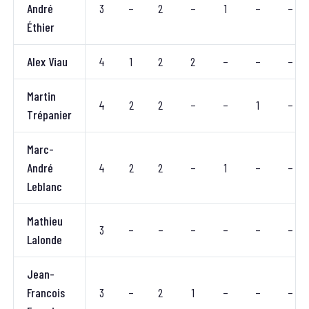
André
3
–
2
–
1
–
–
Éthier
Alex Viau
4
1
2
2
–
–
–
Martin
4
2
2
–
–
1
–
Trépanier
Marc-
André
4
2
2
–
1
–
–
Leblanc
Mathieu
3
–
–
–
–
–
–
Lalonde
Jean-
Francois
3
–
2
1
–
–
–