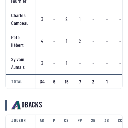
Fournier
Charles
3
–
2
1
–
–
–
Campeau
Pete
4
–
1
2
–
–
–
Hébert
Sylvain
3
–
1
–
–
–
–
Aumais
34
6
16
7
2
1
–
TOTAL
Dbacks
JOUEUR
AB
P
CS
PP
2B
3B
CC