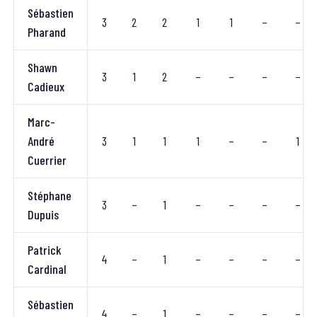
Sébastien
3
2
2
1
1
–
–
Pharand
Shawn
3
1
2
–
–
–
–
Cadieux
Marc-
André
3
1
1
1
–
–
1
Cuerrier
Stéphane
3
–
1
–
–
–
–
Dupuis
Patrick
4
–
1
–
–
–
–
Cardinal
Sébastien
4
–
1
–
–
–
–