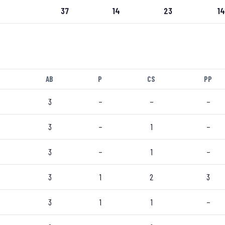
37
14
23
14
AB
P
CS
PP
3
–
–
–
3
–
1
–
3
–
1
–
3
1
2
3
3
1
1
–