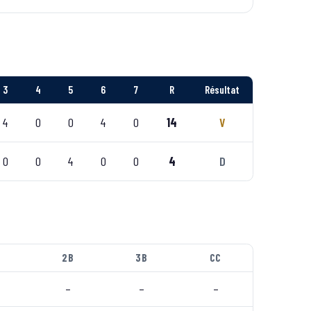
3
4
5
6
7
R
Résultat
4
0
0
4
0
14
V
0
0
4
0
0
4
D
P
2B
3B
CC
–
–
–