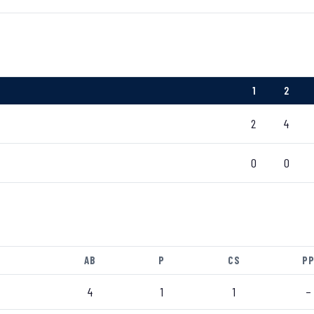
1
2
2
4
0
0
AB
P
CS
P
4
1
1
–