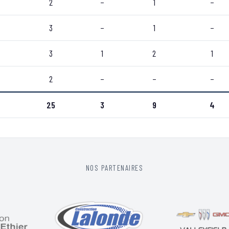
2
–
1
–
3
–
1
–
3
1
2
1
2
–
–
–
25
3
9
4
NOS PARTENAIRES