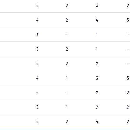
4
2
3
2
4
2
4
3
3
–
1
–
3
2
1
–
4
2
2
–
4
1
3
3
4
1
2
2
3
1
2
2
4
2
4
2