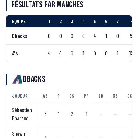
Résultats par manches
ÉQUIPE
1
2
3
4
5
6
7
R
Dbacks
0
0
0
0
4
1
0
5
A's
4
4
0
3
0
0
1
12
Dbacks
JOUEUR
AB
P
CS
PP
2B
3B
CC
Sébastien
3
1
2
1
–
–
–
Pharand
Shawn
3
1
1
–
–
–
–