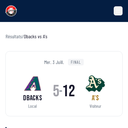
Résultats
/
Dbacks
vs
A's
Mer. 3 Juill.
FINAL
5
12
–
Dbacks
A's
Local
Visiteur