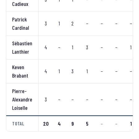
Cadieux
Patrick
3
1
2
–
–
–
–
Cardinal
Sébastien
4
–
1
3
–
–
1
Lanthier
Keven
4
1
3
1
–
–
–
Brabant
Pierre-
Alexandre
3
–
–
–
–
–
–
Loiselle
20
4
9
5
–
–
1
TOTAL