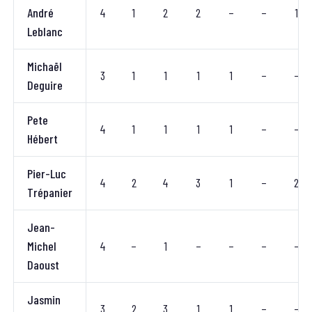
André
4
1
2
2
–
–
1
Leblanc
Michaël
3
1
1
1
1
–
–
Deguire
Pete
4
1
1
1
1
–
–
Hébert
Pier-Luc
4
2
4
3
1
–
2
Trépanier
Jean-
Michel
4
–
1
–
–
–
–
Daoust
Jasmin
3
2
3
1
1
–
–