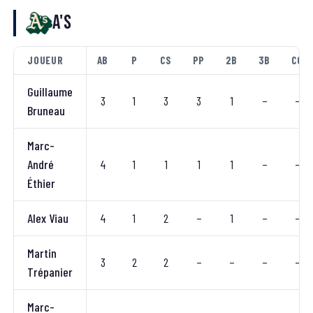
A's
JOUEUR
AB
P
CS
PP
2B
3B
CC
Guillaume
3
1
3
3
1
–
–
Bruneau
Marc-
André
4
1
1
1
1
–
–
Éthier
Alex Viau
4
1
2
–
1
–
–
Martin
3
2
2
–
–
–
–
Trépanier
Marc-