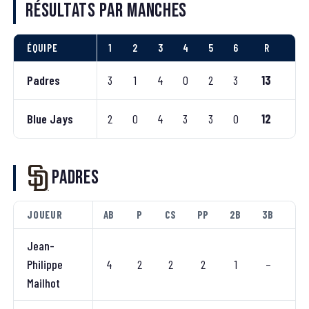
Résultats par manches
ÉQUIPE
1
2
3
4
5
6
R
Ré
Padres
3
1
4
0
2
3
13
Blue Jays
2
0
4
3
3
0
12
Padres
JOUEUR
AB
P
CS
PP
2B
3B
CC
Jean-
Philippe
4
2
2
2
1
–
–
Mailhot