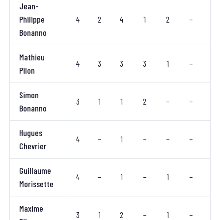
Jean-
Philippe
4
2
4
1
2
–
–
Bonanno
Mathieu
4
3
3
3
1
–
1
Pilon
Simon
3
1
1
2
–
–
1
Bonanno
Hugues
4
–
1
–
–
–
–
Chevrier
Guillaume
4
–
1
–
1
–
–
Morissette
Maxime
3
1
2
–
1
–
–