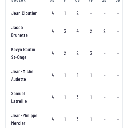
JOUEUR
AB
P
CS
PP
2B
3B
Jean Cloutier
4
1
2
–
–
–
Jacob
4
3
4
2
2
–
Brunette
Kevyn Boutin
4
2
2
3
–
–
St-Onge
Jean-Michel
4
1
1
1
–
–
Audette
Samuel
4
1
3
1
–
–
Latreille
Jean-Philippe
4
1
3
1
–
–
Mercier