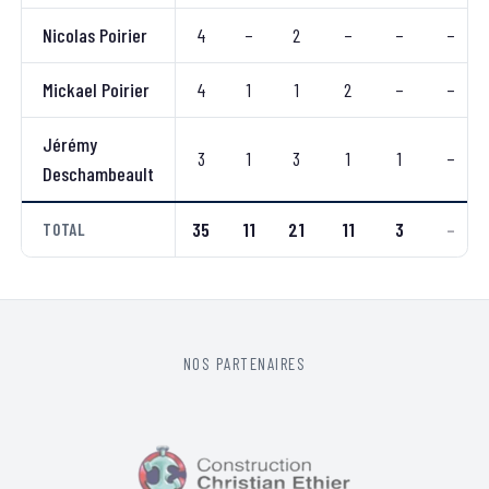
Nicolas Poirier
4
–
2
–
–
–
Mickael Poirier
4
1
1
2
–
–
Jérémy
3
1
3
1
1
–
Deschambeault
35
11
21
11
3
–
TOTAL
NOS PARTENAIRES